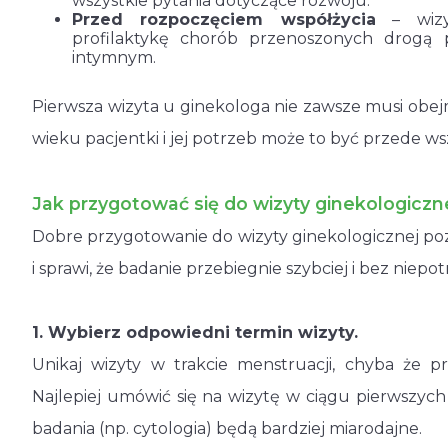
wszystkie pytania dotyczące rozwoju.
Przed rozpoczęciem współżycia
– wizy
profilaktykę chorób przenoszonych drogą p
intymnym.
Pierwsza wizyta u ginekologa nie zawsze musi obe
wieku pacjentki i jej potrzeb może to być przede w
Jak przygotować się do wizyty ginekologiczn
Dobre przygotowanie do wizyty ginekologicznej poz
i sprawi, że badanie przebiegnie szybciej i bez niepo
1. Wybierz odpowiedni termin wizyty.
Unikaj wizyty w trakcie menstruacji, chyba że p
Najlepiej umówić się na wizytę w ciągu pierwszych
badania (np. cytologia) będą bardziej miarodajne.