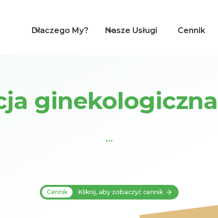
Dlaczego My?
Nasze Usługi
Cennik
cja ginekologiczn
...
Cennik
Kliknij, aby zobaczyć cennik