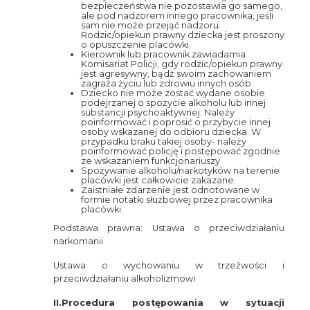
bezpieczeństwa nie pozostawia go samego,
ale pod nadzorem innego pracownika, jeśli
sam nie może przejąć nadzoru.
Rodzic/opiekun prawny dziecka jest proszony
o opuszczenie placówki
Kierownik lub pracownik zawiadamia
Komisariat Policji, gdy rodzic/opiekun prawny
jest agresywny, bądź swoim zachowaniem
zagraża życiu lub zdrowiu innych osób.
Dziecko nie może zostać wydane osobie
podejrzanej o spożycie alkoholu lub innej
substancji psychoaktywnej. Należy
poinformować i poprosić o przybycie innej
osoby wskazanej do odbioru dziecka. W
przypadku braku takiej osoby- należy
poinformować policję i postępować zgodnie
ze wskazaniem funkcjonariuszy
Spożywanie alkoholu/narkotyków na terenie
placówki jest całkowicie zakazane.
Zaistniałe zdarzenie jest odnotowane w
formie notatki służbowej przez pracownika
placówki.
Podstawa prawna: Ustawa o przeciwdziałaniu
narkomanii
Ustawa o wychowaniu w trzeźwości i
przeciwdziałaniu alkoholizmowi
II.Procedura postępowania w sytuacji