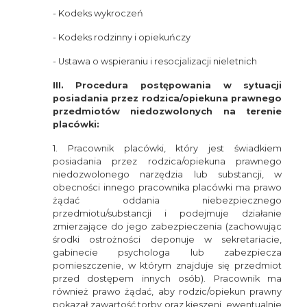
- Kodeks wykroczeń
- Kodeks rodzinny i opiekuńczy
- Ustawa o wspieraniu i resocjalizacji nieletnich
III. Procedura postępowania w sytuacji
posiadania przez rodzica/opiekuna prawnego
przedmiotów niedozwolonych na terenie
placówki:
1. Pracownik placówki, który jest świadkiem
posiadania przez rodzica/opiekuna prawnego
niedozwolonego narzędzia lub substancji, w
obecności innego pracownika placówki ma prawo
żądać oddania niebezpiecznego
przedmiotu/substancji i podejmuje działanie
zmierzające do jego zabezpieczenia (zachowując
środki ostrożności deponuje w sekretariacie,
gabinecie psychologa lub zabezpiecza
pomieszczenie, w którym znajduje się przedmiot
przed dostępem innych osób). Pracownik ma
również prawo żądać, aby rodzic/opiekun prawny
pokazał zawartość torby oraz kieszeni, ewentualnie