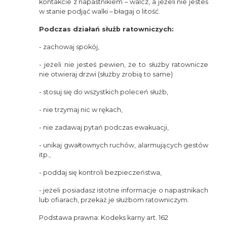
kontakcie z napastnikiem – walcz, a jeżeli nie jesteś
w stanie podjąć walki – błagaj o litość.
Podczas działań służb ratowniczych:
- zachowaj spokój,
- jeżeli nie jesteś pewien, że to służby ratownicze
nie otwieraj drzwi (służby zrobią to same)
- stosuj się do wszystkich poleceń służb,
- nie trzymaj nic w rękach,
- nie zadawaj pytań podczas ewakuacji,
- unikaj gwałtownych ruchów, alarmujących gestów
itp.,
- poddaj się kontroli bezpieczeństwa,
- jeżeli posiadasz istotne informacje o napastnikach
lub ofiarach, przekaż je służbom ratowniczym.
Podstawa prawna: Kodeks karny art. 162