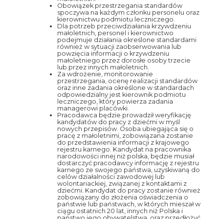
Obowiązek przestrzegania standardów
spoczywa na każdym członku personelu oraz
kierownictwu podmiotu leczniczego.
Dla potrzeb przeciwdziałania krzywdzeniu
małoletnich, personel i kierownictwo
podejmuje działania określone standardami
również w sytuacji zaobserwowania lub
powzięcia informacji o krzywdzeniu
małoletniego przez dorosłe osoby trzecie
lub przez innych małoletnich.
Za wdrożenie, monitorowanie
przestrzegania, ocenę realizacji standardów
oraz inne zadania określone w standardach
odpowiedzialny jest kierownik podmiotu
leczniczego, który powierza zadania
managerowi placówki.
Pracodawca będzie prowadził weryfikację
kandydatów do pracy z dziećmi w myśl
nowych przepisów. Osoba ubiegająca się o
pracę z małoletnimi, zobowiązana zostanie
do przedstawienia informacji z krajowego
rejestru karnego. Kandydat na pracownika
narodowości innej niż polska, będzie musiał
dostarczyć pracodawcy informację z rejestru
karnego ze swojego państwa, uzyskiwaną do
celów działalności zawodowej lub
wolontariackiej, związanej z kontaktami z
dziećmi. Kandydat do pracy zostanie również
zobowiązany do złożenia oświadczenia o
państwie lub państwach, w których mieszał w
ciągu ostatnich 20 lat, innych niż Polska i
państwo jego obywatelstwa, oraz przedłożyć