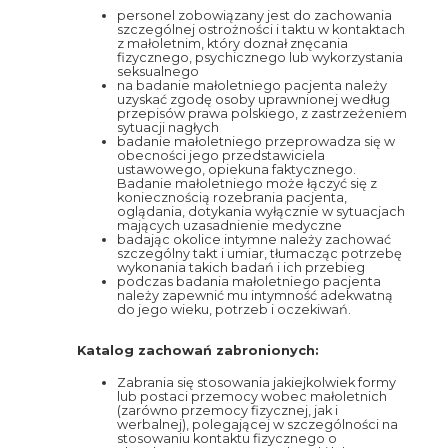
personel zobowiązany jest do zachowania
szczególnej ostrożności i taktu w kontaktach
z małoletnim, który doznał znęcania
fizycznego, psychicznego lub wykorzystania
seksualnego
na badanie małoletniego pacjenta należy
uzyskać zgodę osoby uprawnionej według
przepisów prawa polskiego, z zastrzeżeniem
sytuacji nagłych
badanie małoletniego przeprowadza się w
obecności jego przedstawiciela
ustawowego, opiekuna faktycznego.
Badanie małoletniego może łączyć się z
koniecznością rozebrania pacjenta,
oglądania, dotykania wyłącznie w sytuacjach
mających uzasadnienie medyczne
badając okolice intymne należy zachować
szczególny takt i umiar, tłumacząc potrzebę
wykonania takich badań i ich przebieg
podczas badania małoletniego pacjenta
należy zapewnić mu intymność adekwatną
do jego wieku, potrzeb i oczekiwań.
Katalog zachowań zabronionych:
Zabrania się stosowania jakiejkolwiek formy
lub postaci przemocy wobec małoletnich
(zarówno przemocy fizycznej, jak i
werbalnej), polegającej w szczególności na
stosowaniu kontaktu fizycznego o