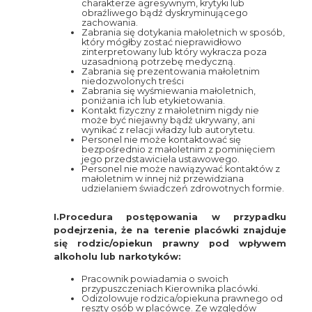
charakterze agresywnym, krytyki lub
obraźliwego bądź dyskryminującego
zachowania.
Zabrania się dotykania małoletnich w sposób,
który mógłby zostać nieprawidłowo
zinterpretowany lub który wykracza poza
uzasadnioną potrzebę medyczną.
Zabrania się prezentowania małoletnim
niedozwolonych treści
Zabrania się wyśmiewania małoletnich,
poniżania ich lub etykietowania.
Kontakt fizyczny z małoletnim nigdy nie
może być niejawny bądź ukrywany, ani
wynikać z relacji władzy lub autorytetu.
Personel nie może kontaktować się
bezpośrednio z małoletnim z pominięciem
jego przedstawiciela ustawowego.
Personel nie może nawiązywać kontaktów z
małoletnim w innej niż przewidziana
udzielaniem świadczeń zdrowotnych formie.
I.Procedura postępowania w przypadku
podejrzenia, że na terenie placówki znajduje
się rodzic/opiekun prawny pod wpływem
alkoholu lub narkotyków:
Pracownik powiadamia o swoich
przypuszczeniach Kierownika placówki.
Odizolowuje rodzica/opiekuna prawnego od
reszty osób w placówce. Ze względów