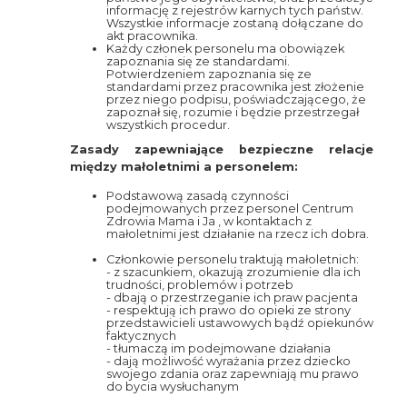
informację z rejestrów karnych tych państw.
Wszystkie informacje zostaną dołączane do
akt pracownika.
Każdy członek personelu ma obowiązek
zapoznania się ze standardami.
Potwierdzeniem zapoznania się ze
standardami przez pracownika jest złożenie
przez niego podpisu, poświadczającego, że
zapoznał się, rozumie i będzie przestrzegał
wszystkich procedur.
Zasady zapewniające bezpieczne relacje
między małoletnimi a personelem:
Podstawową zasadą czynności
podejmowanych przez personel Centrum
Zdrowia Mama i Ja , w kontaktach z
małoletnimi jest działanie na rzecz ich dobra.
Członkowie personelu traktują małoletnich:
- z szacunkiem, okazują zrozumienie dla ich
trudności, problemów i potrzeb
- dbają o przestrzeganie ich praw pacjenta
- respektują ich prawo do opieki ze strony
przedstawicieli ustawowych bądź opiekunów
faktycznych
- tłumaczą im podejmowane działania
- dają możliwość wyrażania przez dziecko
swojego zdania oraz zapewniają mu prawo
do bycia wysłuchanym