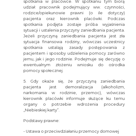
spotkania w placówce. W spotkaniu tym biorą
udział: pracownik podejmujący ww. czynności,
rodzice/opiekunowie prawni (o ile dotyczy)
pacjenta oraz kierownik placówki. Podczas
spotkania podjęta zostaje próba wyjaśnienia
sytuacji i ustalenia przyczyny zaniedbania pacjenta.
Jeżeli przyczyną zaniedbania pacjenta jest zła
sytuacja finansowa rodziny, wówczas uczestnicy
spotkania ustalają zasady postępowania z
pacjentem i sposoby udzielenia pomocy zarówno
jemu, jak i jego rodzinie. Podejmuje się decyzję o
ewentualnym złożeniu wniosku do ośrodka
pomocy społecznej.
5. Gdy okaże się, że przyczyną zaniedbania
pacjenta jest demoralizacja (alkoholizm,
narkomania w rodzinie, przemoc), wówczas
kierownik placówki informuje służące ku temu
organy o potrzebie wdrożenia procedury
„Niebieskiej karty”.
Podstawy prawne:
- Ustawa o przeciwdziałaniu przemocy domowej