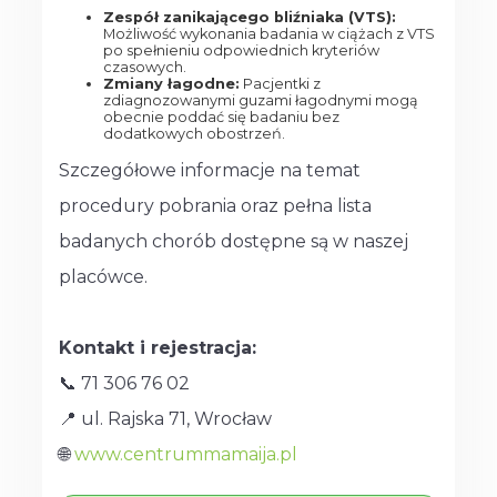
Zespół zanikającego bliźniaka (VTS):
Możliwość wykonania badania w ciążach z VTS
po spełnieniu odpowiednich kryteriów
czasowych.
Zmiany łagodne:
Pacjentki z
zdiagnozowanymi guzami łagodnymi mogą
obecnie poddać się badaniu bez
dodatkowych obostrzeń.
Szczegółowe informacje na temat
procedury pobrania oraz pełna lista
badanych chorób dostępne są w naszej
placówce.
Kontakt i rejestracja:
📞 71 306 76 02
📍 ul. Rajska 71, Wrocław
🌐
www.centrummamaija.pl