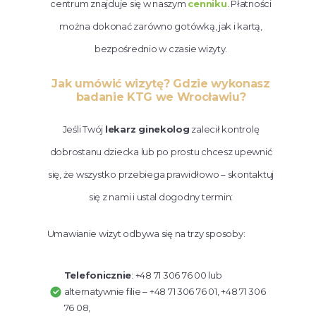
centrum znajduje się w naszym
cenniku
. Płatności
można dokonać zarówno gotówką, jak i kartą,
bezpośrednio w czasie wizyty.
Jak umówić wizytę? Gdzie wykonasz
badanie KTG we Wrocławiu?
Jeśli Twój
lekarz ginekolog
zalecił kontrolę
dobrostanu dziecka lub po prostu chcesz upewnić
się, że wszystko przebiega prawidłowo – skontaktuj
się z nami i ustal dogodny termin:
Umawianie wizyt odbywa się na trzy sposoby:
Telefonicznie
: +48 71 306 76 00 lub
alternatywnie filie – +48 71 306 76 01, +48 71 306
76 08,