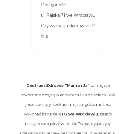
Dostępność
ul. Rajska 71 we Wrocławiu
Czy wymaga skierowania?
Nie
Centrum Zdrowia “Mama i Ja”
to miejsce
stworzone z myślą o kobietach i ich dzieciach. Jeśli
jesteś w ciąży i szukasz miejsca, gdzie możesz
wykonać badanie
KTG we Wrocławiu
, zespół
naszych specjalistów jest do Twojej dyspozycji.
Czekamy na Ciebie – bez pośpiechu, z uważnością i