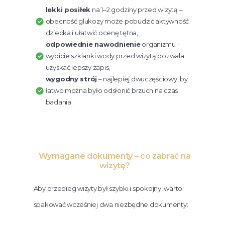
lekki posiłek
na 1–2 godziny przed wizytą –
obecność glukozy może pobudzić aktywność
dziecka i ułatwić ocenę tętna,
odpowiednie nawodnienie
organizmu –
wypicie szklanki wody przed wizytą pozwala
uzyskać lepszy zapis,
wygodny strój
– najlepiej dwuczęściowy, by
łatwo można było odsłonić brzuch na czas
badania.
Wymagane dokumenty – co zabrać na
wizytę?
Aby przebieg wizyty był szybki i spokojny, warto
spakować wcześniej dwa niezbędne dokumenty: