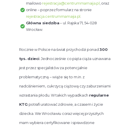
mailowo
rejestracja@centrummamaija.pl
, oraz
online – poprzez formularz na stronie
rejestracja.centrummamaija.pl
.
Główna siedziba
– ul. Rajska 71, 54-028
Wrocław.
Rocznie w Polsce na świat przychodzi ponad
300
tys. dzieci
. Jednocześnie co piąta ciąża uznawana
jest przez specjalistów za potencjalnie
problematyczną – wiąże się to m.in. z
nadciśnieniem, cukrzycą ciążową czy zaburzeniami
wzrastania płodu. W takich wypadkach
regularne
KTG
potrafi uratować zdrowie, a czasem i życie
dziecka. We Wrocławiu coraz więcej przyszłych
mam wybiera certyfikowane i sprawdzone