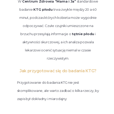
W
Centrum Zdrowia “Mama i Ja”
standardowe
badanie
KTG płodu
trwa zwykle między 20 a 40
minut, podczas których kobieta może wygodnie
odpoczywać. Czułe czujniki umieszczone na
brzuchu przesyłają informacje o
tętnie płodu
i
aktywności skurczowej, a ich analiza pozwala
lekarzowi ocenić sytuację niemal w czasie
rzeczywistym.
Jak przygotować się do badania KTG?
Przygotowanie do badania KTG nie jest
skomplikowane, ale warto zadbać o kilka rzeczy, by
zapis był dokładny i miarodajny: