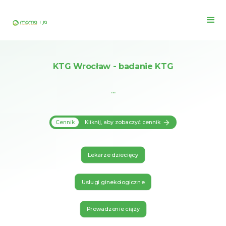
KTG Wrocław - badanie KTG
...
Cennik
Kliknij, aby zobaczyć cennik
Lekarze dziecięcy
Usługi ginekologiczne
Prowadzenie ciąży