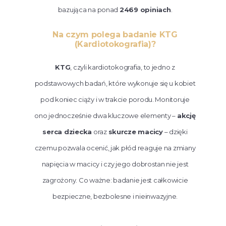
bazująca na ponad
2469 opiniach
.
Na czym polega badanie KTG
(Kardiotokografia)?
KTG
, czyli kardiotokografia, to jedno z
podstawowych badań, które wykonuje się u kobiet
pod koniec ciąży i w trakcie porodu. Monitoruje
ono jednocześnie dwa kluczowe elementy –
akcję
serca dziecka
oraz
skurcze macicy
– dzięki
czemu pozwala ocenić, jak płód reaguje na zmiany
napięcia w macicy i czy jego dobrostan nie jest
zagrożony. Co ważne: badanie jest całkowicie
bezpieczne, bezbolesne i nieinwazyjne.