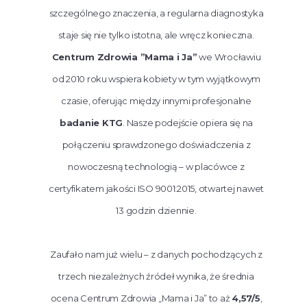
szczególnego znaczenia, a regularna diagnostyka
staje się nie tylko istotna, ale wręcz konieczna.
Centrum Zdrowia ”Mama i Ja”
we Wrocławiu
od 2010 roku wspiera kobiety w tym wyjątkowym
czasie, oferując między innymi profesjonalne
badanie KTG
. Nasze podejście opiera się na
połączeniu sprawdzonego doświadczenia z
nowoczesną technologią – w placówce z
certyfikatem jakości ISO 9001:2015, otwartej nawet
13 godzin dziennie.
Zaufało nam już wielu – z danych pochodzących z
trzech niezależnych źródeł wynika, że średnia
ocena Centrum Zdrowia „Mama i Ja” to aż
4,57/5
,