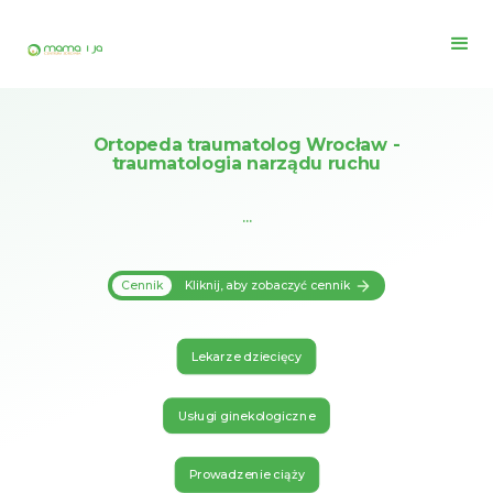
Ortopeda traumatolog Wrocław -
traumatologia narządu ruchu
...
Cennik
Kliknij, aby zobaczyć cennik
Lekarze dziecięcy
Usługi ginekologiczne
Prowadzenie ciąży