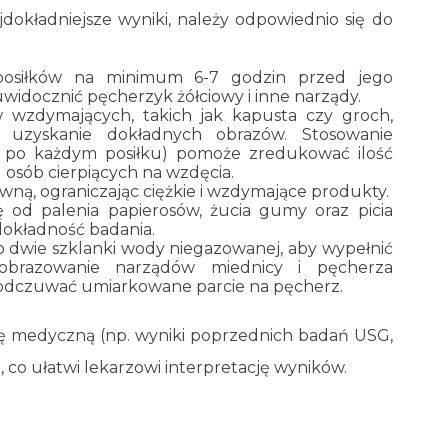
dokładniejsze wyniki, należy odpowiednio się do
posiłków na minimum 6-7 godzin przed jego
uwidocznić pęcherzyk żółciowy i inne narządy.
 wzdymających, takich jak kapusta czy groch,
 uzyskanie dokładnych obrazów. Stosowanie
i po każdym posiłku) pomoże zredukować ilość
 osób cierpiących na wzdęcia.
rawną, ograniczając ciężkie i wzdymające produkty.
ę od palenia papierosów, żucia gumy oraz picia
okładność badania.
ub dwie szklanki wody niegazowanej, aby wypełnić
obrazowanie narządów miednicy i pęcherza
 odczuwać umiarkowane parcie na pęcherz.
ę medyczną (np. wyniki poprzednich badań USG,
, co ułatwi lekarzowi interpretację wyników.