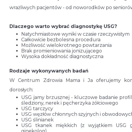
wrażliwych pacjentów - od noworodków po senioró
Dlaczego warto wybrać diagnostykę USG?
Natychmiastowe wyniki w czasie rzeczywistym
Całkowicie bezbolesna procedura
Możliwość wielokrotnego powtarzania
Brak promieniowania jonizującego
Wysoka dokładność diagnostyczna
Rodzaje wykonywanych badań
W Centrum Zdrowia Mama i Ja oferujemy kompl
dorosłych:
USG jamy brzusznej - kluczowe badanie profila
śledziony, nerek i pęcherzyka żółciowego
USG tarczycy
USG węzłów chłonnych szyjnych i obwodowyc
USG ślinianek
USG tkanek miękkich (z wyjątkiem USG g
ginekolog)