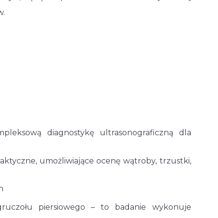
w.
eksową diagnostykę ultrasonograficzną dla
ktyczne, umożliwiające ocenę wątroby, trzustki,
h
ruczołu piersiowego – to badanie wykonuje