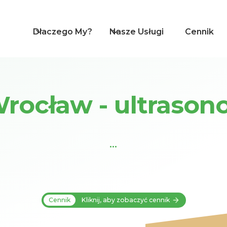
Dlaczego My?
Nasze Usługi
Cennik
rocław - ultrasono
...
Cennik
Kliknij, aby zobaczyć cennik