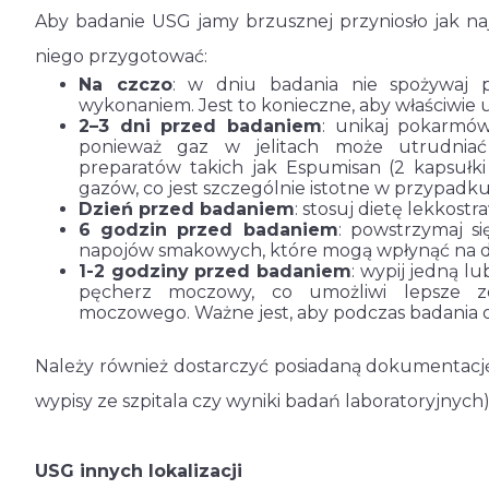
Aby badanie USG jamy brzusznej przyniosło jak naj
niego przygotować:
Na czczo
: w dniu badania nie spożywaj 
wykonaniem. Jest to konieczne, aby właściwie 
2–3 dni przed badaniem
: unikaj pokarmów
ponieważ gaz w jelitach może utrudniać
preparatów takich jak Espumisan (2 kapsułk
gazów, co jest szczególnie istotne w przypadku
Dzień przed badaniem
: stosuj dietę lekkost
6 godzin przed badaniem
: powstrzymaj si
napojów smakowych, które mogą wpłynąć na d
1-2 godziny przed badaniem
: wypij jedną l
pęcherz moczowy, co umożliwi lepsze z
moczowego. Ważne jest, aby podczas badania
Należy również dostarczyć posiadaną dokumentacj
wypisy ze szpitala czy wyniki badań laboratoryjnych)
USG innych lokalizacji