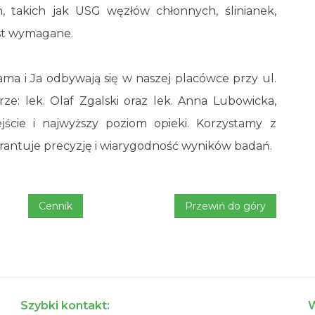
 takich jak USG węzłów chłonnych, ślinianek,
est wymagane.
a i Ja odbywają się w naszej placówce przy ul.
ze: lek. Olaf Zgalski oraz lek. Anna Lubowicka,
ście i najwyższy poziom opieki. Korzystamy z
antuje precyzję i wiarygodność wyników badań.
Cennik
Przewiń do góry
Szybki kontakt:
W