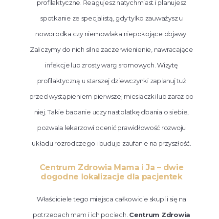
profilaktyczne. Reagujesz natychmiast i planujesz
spotkanie ze specjalistą, gdy tylko zauważysz u
noworodka czy niemowlaka niepokojące objawy.
Zaliczymy do nich silne zaczerwienienie, nawracające
infekcje lub zrosty warg sromowych. Wizytę
profilaktyczną u starszej dziewczynki zaplanuj tuż
przed wystąpieniem pierwszej miesiączki lub zaraz po
niej. Takie badanie uczy nastolatkę dbania o siebie,
pozwala lekarzowi ocenić prawidłowość rozwoju
układu rozrodczego i buduje zaufanie na przyszłość.
Centrum Zdrowia Mama i Ja – dwie
dogodne lokalizacje dla pacjentek
Właściciele tego miejsca całkowicie skupili się na
potrzebach mam i ich pociech.
Centrum Zdrowia