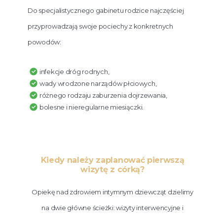
Do specjalistycznego gabinetu rodzice najczęściej
przyprowadzają swoje pociechy z konkretnych
powodów:
infekcje dróg rodnych,
wady wrodzone narządów płciowych,
różnego rodzaju zaburzenia dojrzewania,
bolesne i nieregularne miesiączki.
Kiedy należy zaplanować pierwszą
wizytę z córką?
Opiekę nad zdrowiem intymnym dziewcząt dzielimy
na dwie główne ścieżki: wizyty interwencyjne i