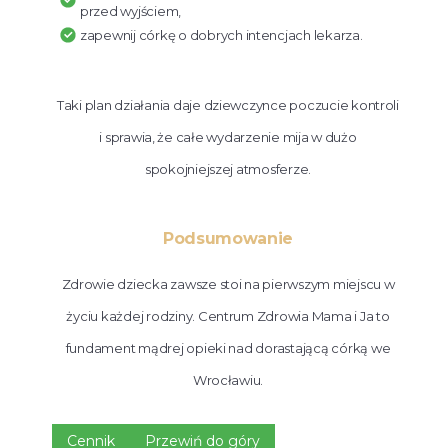
przed wyjściem,
zapewnij córkę o dobrych intencjach lekarza.
Taki plan działania daje dziewczynce poczucie kontroli
i sprawia, że całe wydarzenie mija w dużo
spokojniejszej atmosferze.
Podsumowanie
Zdrowie dziecka zawsze stoi na pierwszym miejscu w
życiu każdej rodziny. Centrum Zdrowia Mama i Ja to
fundament mądrej opieki nad dorastającą córką we
Wrocławiu.
Cennik
Przewiń do góry