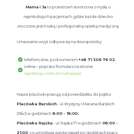
Mama i Ja
to przestrzeń stworzona z myślą o
najmłodszych pacjentach, gdzie każde dziecko
otoczone jest troską i profesjonalną opieką medyczną.
Umawianie wizyt odbywa się na dwa sposoby:
telefonicznie, pod numerem
+48 71 306 76 02
,
online – poprzez formularz na stronie
rejestracja.centrummamaija.pl
.
Nasze placówki pracują od poniedziałku do piątku:
Placówka Barskich
- ul. Krystyny i Mariana Barskich
29/u3 w godzinach
8:00 - 18:00.
Placówka Rajska
- ul. Rajska 71 w godzinach
08:00 -
21:00
, co umożliwia wizytę nawet po godzinach pracy.