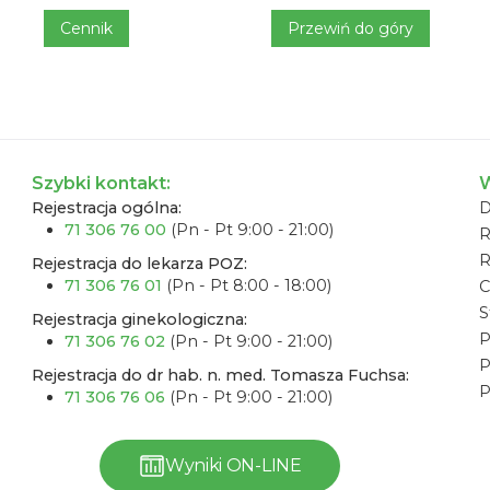
Cennik
Przewiń do góry
Szybki kontakt:
W
Rejestracja ogólna:
D
71 306 76 00
(Pn - Pt 9:00 - 21:00)
R
Rejestracja do lekarza POZ:
71 306 76 01
(Pn - Pt 8:00 - 18:00)
C
S
Rejestracja ginekologiczna:
P
71 306 76 02
(Pn - Pt 9:00 - 21:00)
P
Rejestracja do dr hab. n. med. Tomasza Fuchsa:
P
71 306 76 06
(Pn - Pt 9:00 - 21:00)
Wyniki ON-LINE