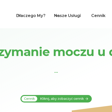
Dlaczego My?
Nasze Usługi
Cennik
rzymanie moczu u d
...
Cennik
Kliknij, aby zobaczyć cennik