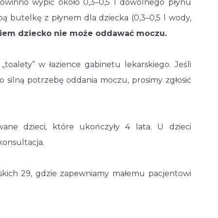
owinno wypić około 0,3–0,5 l dowolnego płynu
bą butelkę z płynem dla dziecka (0,3–0,5 l wody,
iem dziecko nie może oddawać moczu.
oalety” w łazience gabinetu lekarskiego. Jeśli
 silną potrzebę oddania moczu, prosimy zgłosić
ne dzieci, które ukończyły 4 lata. U dzieci
konsultacja.
rskich 29, gdzie zapewniamy małemu pacjentowi