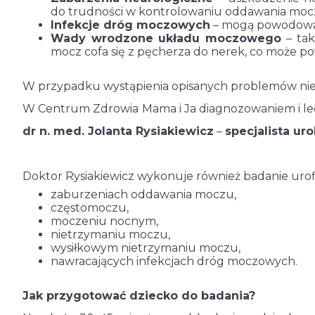
do trudności w kontrolowaniu oddawania moc
Infekcje dróg moczowych
– mogą powodować
Wady wrodzone układu moczowego
– tak
mocz cofa się z pęcherza do nerek, co może 
W przypadku wystąpienia opisanych problemów niez
W Centrum Zdrowia Mama i Ja diagnozowaniem i lec
dr n. med. Jolanta Rysiakiewicz
–
specjalista uro
Doktor Rysiakiewicz wykonuje również badanie urof
zaburzeniach oddawania moczu,
częstomoczu,
moczeniu nocnym,
nietrzymaniu moczu,
wysiłkowym nietrzymaniu moczu,
nawracających infekcjach dróg moczowych.
Jak przygotować dziecko do badania?