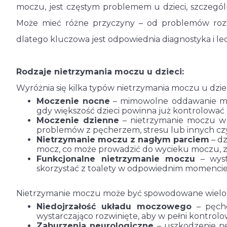
moczu, jest częstym problemem u dzieci, szczegó
Może mieć różne przyczyny – od problemów ro
dlatego kluczowa jest odpowiednia diagnostyka i le
Rodzaje nietrzymania moczu u dzieci:
Wyróżnia się kilka typów nietrzymania moczu u dziec
Moczenie nocne
– mimowolne oddawanie moc
gdy większość dzieci powinna już kontrolować
Moczenie dzienne
– nietrzymanie moczu w
problemów z pęcherzem, stresu lub innych cz
Nietrzymanie moczu z nagłym parciem
– dz
mocz, co może prowadzić do wycieku moczu, za
Funkcjonalne nietrzymanie moczu
– wyst
skorzystać z toalety w odpowiednim momencie
Nietrzymanie moczu może być spowodowane wielom
Niedojrzałość układu moczowego
– pęche
wystarczająco rozwinięte, aby w pełni kontro
Zaburzenia neurologiczne
– uszkodzenie n