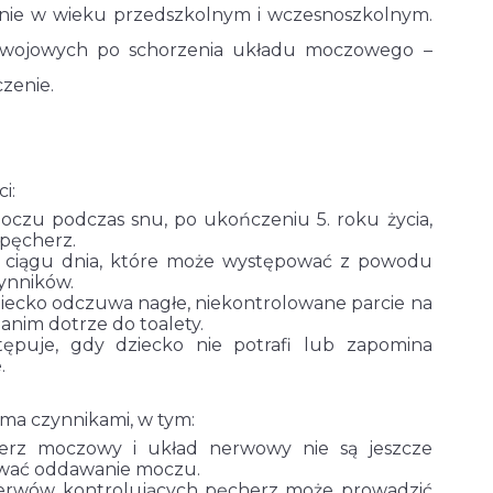
lnie w wieku przedszkolnym i wczesnoszkolnym.
zwojowych po schorzenia układu moczowego –
czenie.
i:
zu podczas snu, po ukończeniu 5. roku życia,
 pęcherz.
 ciągu dnia, które może występować z powodu
ynników.
iecko odczuwa nagłe, niekontrolowane parcie na
nim dotrze do toalety.
ępuje, gdy dziecko nie potrafi lub zapomina
.
a czynnikami, w tym:
rz moczowy i układ nerwowy nie są jeszcze
lować oddawanie moczu.
erwów kontrolujących pęcherz może prowadzić