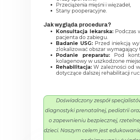
Przeciążenia mięśni i więzadeł,
Stany pooperacyjne.
Jak wygląda procedura?
Konsultacja lekarska:
Podczas wi
pacjenta do zabiegu.
Badanie USG:
Przed iniekcją wyk
zlokalizować obszar wymagający t
Podanie preparatu:
Pod kontr
kolagenowy w uszkodzone miejsc
Rehabilitacja:
W zależności od w
dotyczące dalszej rehabilitacji r
Doświadczony zespół specjalistów
diagnostyki prenatalnej, pediatrii or
o zapewnieniu bezpiecznej, rzetelnej
dzieci. Naszym celem jest edukowanie 