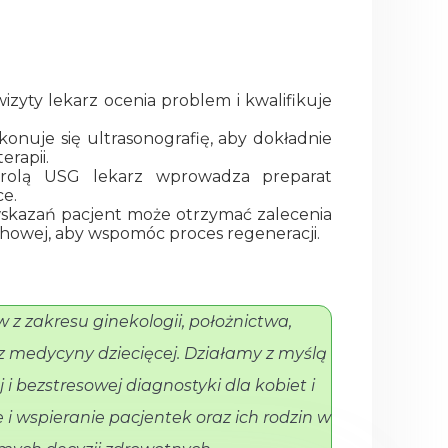
zyty lekarz ocenia problem i kwalifikuje
onuje się ultrasonografię, aby dokładnie
erapii.
olą USG lekarz wprowadza preparat
e.
skazań pacjent może otrzymać zalecenia
uchowej, aby wspomóc proces regeneracji.
 z zakresu ginekologii, położnictwa,
az medycyny dziecięcej. Działamy z myślą
 i bezstresowej diagnostyki dla kobiet i
i wspieranie pacjentek oraz ich rodzin w