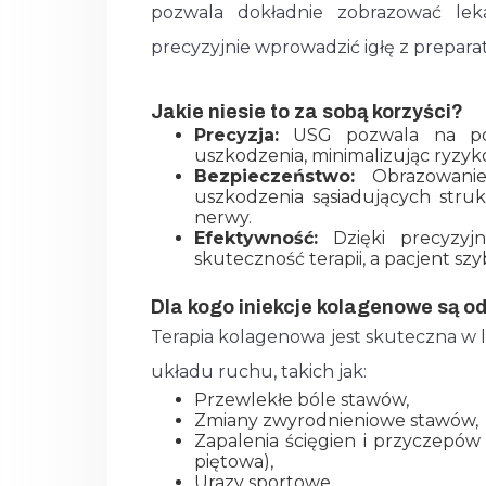
pozwala dokładnie zobrazować lek
precyzyjnie wprowadzić igłę z prepa
Jakie niesie to za sobą korzyści?
Precyzja:
USG pozwala na pod
uszkodzenia, minimalizując ryzyk
Bezpieczeństwo:
Obrazowanie 
uszkodzenia sąsiadujących struk
nerwy.
Efektywność:
Dzięki precyzyj
skuteczność terapii, a pacjent sz
Dla kogo iniekcje kolagenowe są o
Terapia kolagenowa jest skuteczna w 
układu ruchu, takich jak:
Przewlekłe bóle stawów,
Zmiany zwyrodnieniowe stawów,
Zapalenia ścięgien i przyczepów m
piętowa),
Urazy sportowe,