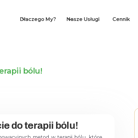
Dlaczego My?
Nasze Usługi
Cennik
rapii bólu!
 do terapii bólu!
owacyjnych metod w terapii bólu, które